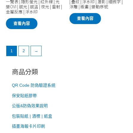
一覽表 | 隱形螢光 | 紅外線 | 光
| 疊紋 | 浮水印 | 潛影 | 細微字 |
變OVI | 感光 | 感溫 | 夜光 | 雷射 |
浮雕 | 版畫 | 變動序號
金屬反應 | 浮水印
查看內容
查看內容
1
2
→
商品分類
QR Code 防偽驗證系統
​保安貼紙膠帶
公版&防偽效果說明
包裝貼紙 | 酒標 | 紙盒
插畫海報卡片印刷