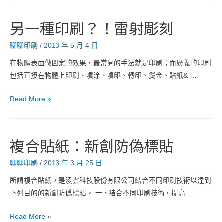
藥
品
另一種印刷？！雷射彫刻
管
理
聊聊印刷
/
2013 年 5 月 4 日
電
在物體表面做圖案的效果，最常見的手法就是印刷；而廣義的印刷
子
包括直接在物體上印刷、噴涂、噴印、轉印、燙金、貼紙& …
監
管
另
Read More »
碼
一
種
印
複合貼紙：新創防偽標貼
刷？！
雷
聊聊印刷
/
2013 年 3 月 25 日
射
所謂複合貼紙，是淩雲科技股份有限公司結合不同印刷技術以達到
彫
下列目的的新創防僞標貼。 一、結合不同印刷技術，提高 …
刻
複
Read More »