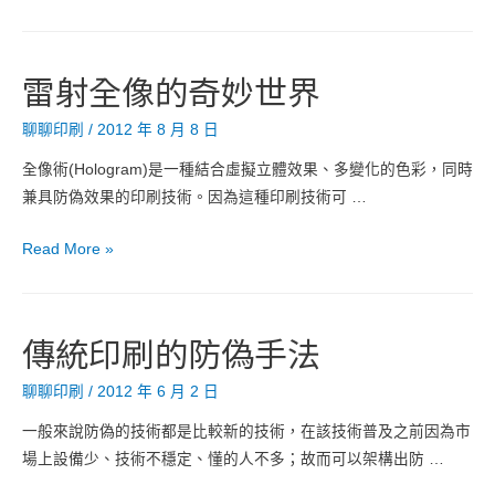
合
貼
紙：
雷射全像的奇妙世界
新
創
聊聊印刷
/
2012 年 8 月 8 日
防
全像術(Hologram)是一種結合虛擬立體效果、多變化的色彩，同時
偽
兼具防偽效果的印刷技術。因為這種印刷技術可 …
標
貼
雷
Read More »
射
全
像
傳統印刷的防偽手法
的
奇
聊聊印刷
/
2012 年 6 月 2 日
妙
一般來說防偽的技術都是比較新的技術，在該技術普及之前因為市
世
場上設備少、技術不穩定、懂的人不多；故而可以架構出防 …
界