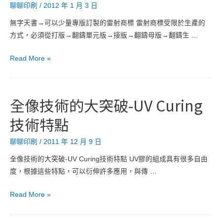
聊聊印刷
/
2012 年 1 月 3 日
標
的
無字天書→可以少量專版訂製的雷射商標 雷射商標受限於生產的
另
方式，必須從打版→翻鑄單元版→接版→翻鑄母版→翻鑄生 …
一
個
無
Read More »
新
字
選
天
擇！
書
全像技術的大突破-UV Curing
→
技術特點
可
以
聊聊印刷
/
2011 年 12 月 9 日
少
量
全像技術的大突破-UV Curing技術特點 UV膠的組成具有很多自由
專
度，根據這些特點，可以衍伸許多應用，與傳 …
版
訂
全
Read More »
製
像
的
技