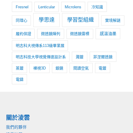
Fresnel
Lenticular
Microlens
冷知識
學思達
學習型組織
同理心
實境解謎
感溫油墨
履約保證
微透鏡陣列
微透鏡雷標
明志科大視傳系113級畢業展
明志科技大學視覺傳達設計系
濺鍍
菲涅爾透鏡
蒸鍍
裸視3D
銀鏡
閱讀空氣
電鍍
電鑄
關於淩雲
我們的夥伴