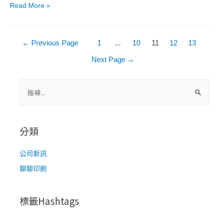
水
Read More »
監
感
控
標
溫
文
籤
←
Previous Page
1
...
10
11
12
13
度
章
Next Page
→
的
分
小
幫
搜
頁
手
尋
關
鍵
分類
字
:
公司新訊
聊聊印刷
標籤Hashtags