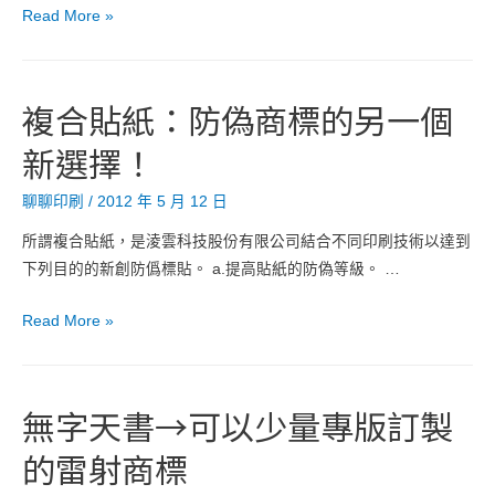
傳
Read More »
統
印
刷
複合貼紙：防偽商標的另一個
的
新選擇！
防
偽
聊聊印刷
/
2012 年 5 月 12 日
手
法
所謂複合貼紙，是淩雲科技股份有限公司結合不同印刷技術以達到
下列目的的新創防僞標貼。 a.提高貼紙的防偽等級。 …
複
Read More »
合
貼
紙：
無字天書→可以少量專版訂製
防
的雷射商標
偽
商