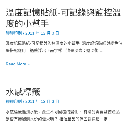
雷
術
溫度記憶貼紙-可記錄與監控溫
射
的
度的小幫手
商
大
標
突
聊聊印刷
/
2011 年 12 月 3 日
破-
UV
溫度記憶貼紙-可記錄與監控溫度的小幫手 溫度記憶貼紙與變色油
Curing
墨搭配應用，遇熱浮出正品字樣且油墨淡去；退溫後 …
技
術
溫
Read More »
特
度
點
記
憶
水感標籤
貼
紙-
聊聊印刷
/
2011 年 12 月 3 日
可
水感標籤遇到水後，產生不可回覆的變化。 有碰到需要監控產品
記
是否有接觸到水份的需求嗎？ 相信產品的保固對這點一定 …
錄
與