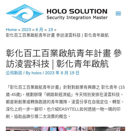
Main
Men
Home
2023
8 月
19
彰化百工百業啟航青年計畫 參訪淩雲科技 | 彰化青年啟航
彰化百工百業啟航青年計畫 參
訪淩雲科技 | 彰化青年啟航
公司新訊
/ By
holos
/
2023 年 8 月 19 日
「彰化百工百業啟航青年計畫」針對對創業有興趣之 彰化青年 (15
歲-45歲)，規劃辦理「網路新經濟組」今天特別安排在淩雲科技，
都是新創業或轉換跑道的青年團隊。淩雲分享在自我定位、轉型、
深化上的一步一腳印，也介紹EASYTELL如何透過一物一碼的印
刷，協助品牌引導二次消費的概念。