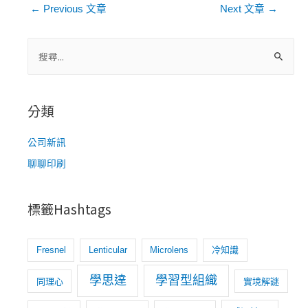
文
←
Previous 文章
Next 文章
→
章
導
搜
尋
覽
關
鍵
分類
字
:
公司新訊
聊聊印刷
標籤Hashtags
Fresnel
Lenticular
Microlens
冷知識
學思達
學習型組織
同理心
實境解謎