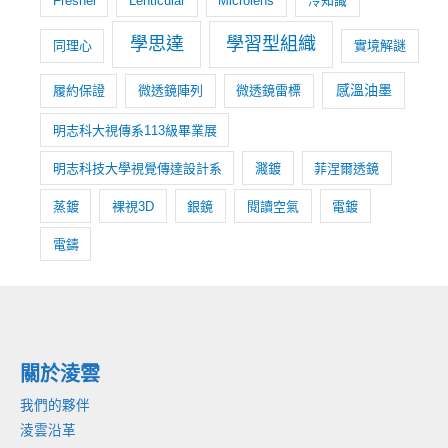
科
Fresnel
Lenticular
Microlens
冷知識
技
學思達
學習型組織
同理心
實境解謎
|
彰
感溫油墨
履約保證
微透鏡陣列
微透鏡雷標
化
青
明志科大視傳系113級畢業展
年
明志科技大學視覺傳達設計系
濺鍍
菲涅爾透鏡
啟
航
蒸鍍
裸視3D
銀鏡
閱讀空氣
電鍍
電鑄
關於淩雲
我們的夥伴
淩雲沿革