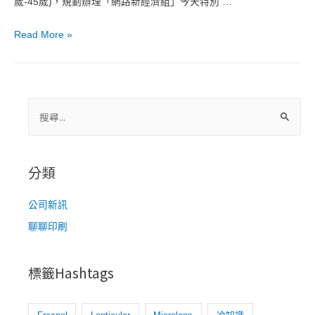
歲-45歲)，規劃辦理「網路新經濟組」今天特別 …
彰
Read More »
化
百
工
百
搜
業
尋
啟
關
航
鍵
分類
青
字
年
:
公司新訊
計
聊聊印刷
畫
參
訪
標籤Hashtags
淩
雲