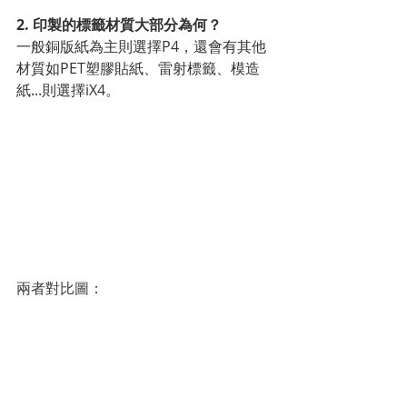
2. 印製的標籤材質大部分為何？
一般銅版紙為主則選擇P4，還會有其他
材質如PET塑膠貼紙、雷射標籤、模造
紙...則選擇iX4。
兩者對比圖：