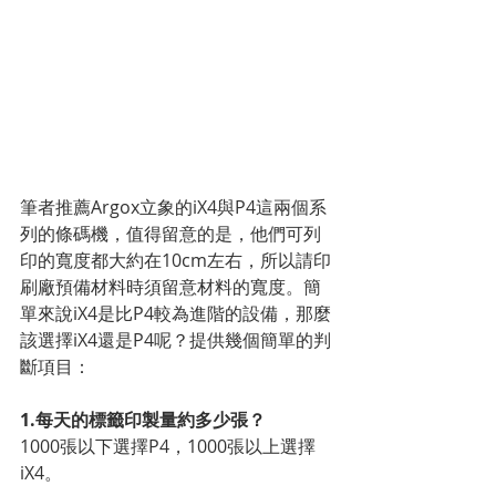
筆者推薦Argox立象的iX4與P4這兩個系
列的條碼機，值得留意的是，他們可列
印的寬度都大約在10cm左右，所以請印
刷廠預備材料時須留意材料的寬度。簡
單來說iX4是比P4較為進階的設備，那麼
該選擇iX4還是P4呢？提供幾個簡單的判
斷項目：
1.每天的標籤印製量約多少張？
1000張以下選擇P4，1000張以上選擇
iX4。