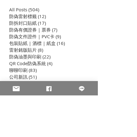
All Posts
(504)
504 篇文章
防偽雷射標籤
(12)
12 篇文章
​防拆封口貼紙
(17)
17 篇文章
防偽有價證券 | 票券
(7)
7 篇文章
防偽文件證件 | PVC卡
(9)
9 篇文章
包裝貼紙 | 酒標 | 紙盒
(16)
16 篇文章
現代印刷重現千年絕學：
手工燙金擠凸 |
雷射銘版貼片
(8)
8 篇文章
無量義經「龍鱗裝」的工
織完形計畫 | 
防偽油墨與印刷
(22)
22 篇文章
藝復興
演練
QR Code防偽系統
(4)
4 篇文章
聊聊印刷
(83)
83 篇文章
公司新訊
(51)
51 篇文章
製程與設備
(7)
7 篇文章
插畫海報卡片印刷 | 折光壓紋
(8)
8 篇文章
學習型組織
(44)
44 篇文章
聯絡我們
淩雲提供標籤貼紙與包裝彩盒印刷，以及一切有關防偽相
關的印刷