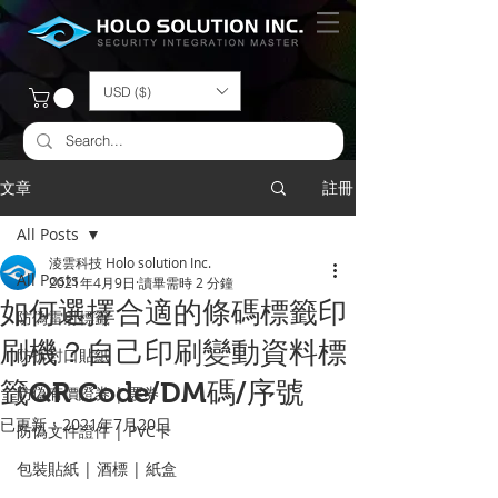
USD ($)
文章
註冊
All Posts
淩雲科技 Holo solution Inc.
All Posts
2021年4月9日
讀畢需時 2 分鐘
如何選擇合適的條碼標籤印
防偽雷射標籤
刷機？自己印刷變動資料標
​防拆封口貼紙
籤QR Code/DM碼/序號
防偽有價證券 | 票券
已更新：
2021年7月20日
防偽文件證件 | PVC卡
包裝貼紙 | 酒標 | 紙盒