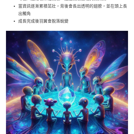
當資訊逐漸累積茁壯，背後會長出透明的翅膀，並在頭上長
出觸角
成長完成後羽翼會脫落蛻變