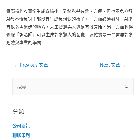
實際操作AI圖像生成系統後，雖然覺得有趣、方便，但也不免抱怨
AI都不懂我呀！都沒有生成我想要的樣子。一方面必須檢討，AI還
有很多需進步的地方，人工智慧與人還是有段差距。另一方面也得
佩服「詠唱師」可以生成許多驚人的圖像，這確實是一門需要許多
經驗與專業的學問。
文
←
Previous 文章
Next 文章
→
章
導
搜
尋
覽
關
鍵
分類
字
:
公司新訊
聊聊印刷