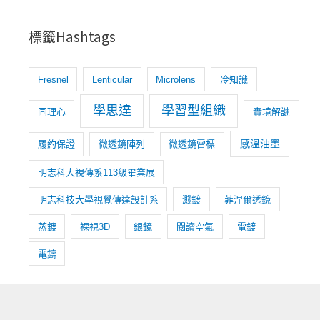
標籤Hashtags
Fresnel
Lenticular
Microlens
冷知識
學思達
學習型組織
同理心
實境解謎
感溫油墨
履約保證
微透鏡陣列
微透鏡雷標
明志科大視傳系113級畢業展
明志科技大學視覺傳達設計系
濺鍍
菲涅爾透鏡
蒸鍍
裸視3D
銀鏡
閱讀空氣
電鍍
電鑄