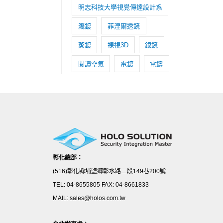
明志科技大學視覺傳達設計系
濺鍍
菲涅爾透鏡
蒸鍍
裸視3D
銀鏡
閱讀空氣
電鍍
電鑄
彰化總部：
(516)彰化縣埔鹽鄉彰水路二段149巷200號
TEL: 04-8655805 FAX: 04-8661833
MAIL: sales@holos.com.tw