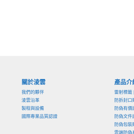
人
工
智
慧
關於淩雲
產品介
我們的夥伴
雷射標籤 
淩雲沿革
防拆封口
製程與設備
防偽有價
國際專業品質認證
防偽文件
防偽包裝貼
雲端防偽