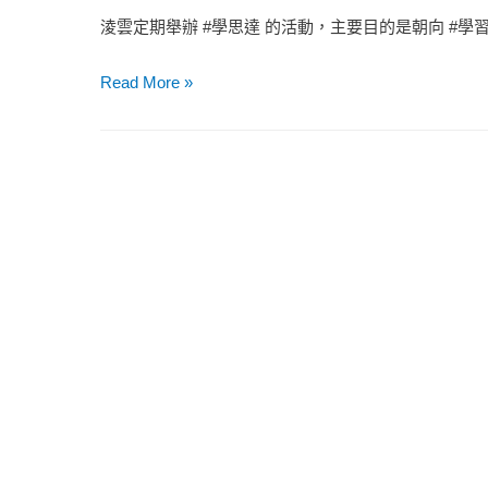
淩雲定期舉辦 #學思達 的活動，主要目的是朝向 #
企
Read More »
業
學
思
達
之
我
們
的
AI
時
代
|
AI