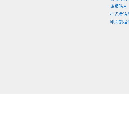
銘版貼片
折光金箔
印刷製程