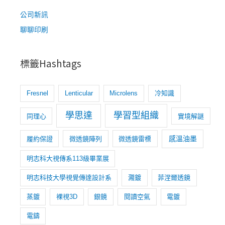
:
公司新訊
聊聊印刷
標籤Hashtags
Fresnel
Lenticular
Microlens
冷知識
學思達
學習型組織
同理心
實境解謎
感溫油墨
履約保證
微透鏡陣列
微透鏡雷標
明志科大視傳系113級畢業展
明志科技大學視覺傳達設計系
濺鍍
菲涅爾透鏡
蒸鍍
裸視3D
銀鏡
閱讀空氣
電鍍
電鑄