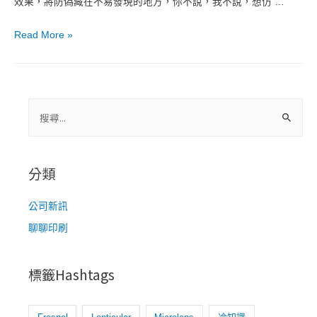
效果，將防偽藏在不易發現的地方，你不說，我不說，想仿 …
無
Read More »
從
破
解
的
搜
「隱
尋
性」
關
防
鍵
分類
偽-
字
印
:
公司新訊
刷
聊聊印刷
篇
標籤Hashtags