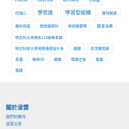
Fresnel
Lenticular
Microlens
冷知識
學思達
學習型組織
同理心
實境解謎
感溫油墨
履約保證
微透鏡陣列
微透鏡雷標
明志科大視傳系113級畢業展
明志科技大學視覺傳達設計系
濺鍍
菲涅爾透鏡
蒸鍍
裸視3D
銀鏡
閱讀空氣
電鍍
電鑄
關於淩雲
我們的夥伴
淩雲沿革