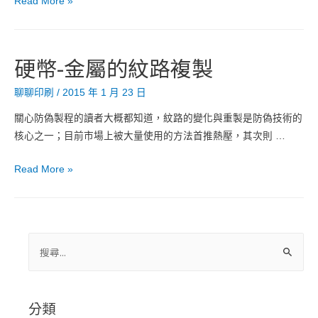
挪
Read More »
威
護
照
硬幣-金屬的紋路複製
新
設
聊聊印刷
/
2015 年 1 月 23 日
計
關心防偽製程的讀者大概都知道，紋路的變化與重製是防偽技術的
－
核心之一；目前市場上被大量使用的方法首推熱壓，其次則 …
極
簡
硬
Read More »
的
幣-
底
金
紋，
屬
深
的
搜
刻
紋
尋
的
路
關
意
複
鍵
涵，
分類
製