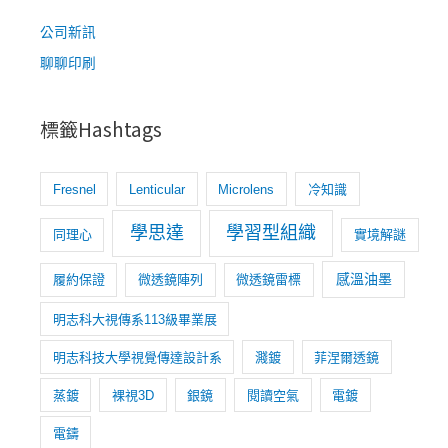
字
隱
密
:
公司新訊
的
聊聊印刷
防
偽
標籤Hashtags
Fresnel
Lenticular
Microlens
冷知識
學思達
學習型組織
同理心
實境解謎
感溫油墨
履約保證
微透鏡陣列
微透鏡雷標
明志科大視傳系113級畢業展
明志科技大學視覺傳達設計系
濺鍍
菲涅爾透鏡
蒸鍍
裸視3D
銀鏡
閱讀空氣
電鍍
電鑄