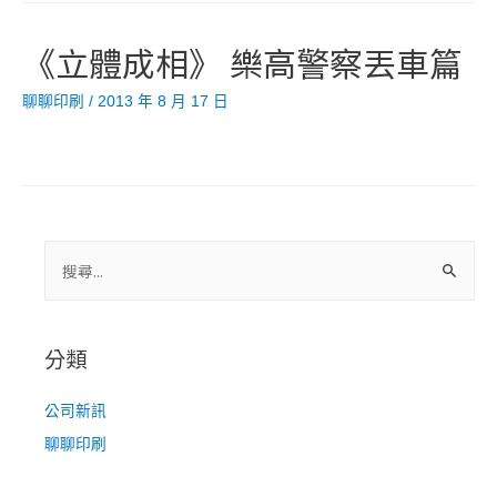
Code
擴
《立體成相》 樂高警察丟車篇
增
實
聊聊印刷
/
2013 年 8 月 17 日
境
功
能
搜
尋
關
鍵
分類
字
:
公司新訊
聊聊印刷