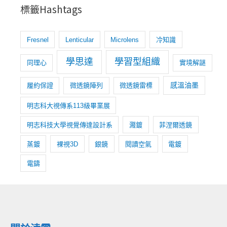
標籤Hashtags
Fresnel
Lenticular
Microlens
冷知識
學思達
學習型組織
同理心
實境解謎
感溫油墨
履約保證
微透鏡陣列
微透鏡雷標
明志科大視傳系113級畢業展
明志科技大學視覺傳達設計系
濺鍍
菲涅爾透鏡
蒸鍍
裸視3D
銀鏡
閱讀空氣
電鍍
電鑄