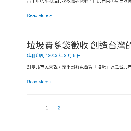
台中市明年將進行垃圾隨袋徵收，目前石岡地區已經開
加
貼
試
Read More »
防
辦
偽
垃
標
圾
垃圾費隨袋徵收 創造台灣
籤
隨
袋
聊聊印刷
/
2013 年 2 月 5 日
徵
對臺北市民來說，幾乎沒有東西算「垃圾」這是台北市
收
台
垃
Read More »
中
圾
成
費
效
隨
文
1
2
好
袋
章
徵
分
收