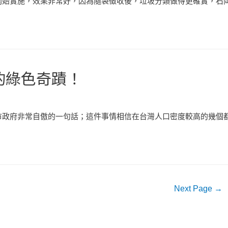
始實施，效果非常好，因為隨袋徵收後，垃圾分類做得更確實，石岡
的綠色奇蹟！
政府非常自傲的一句話；這件事情相信在台灣人口密度較高的幾個都
Next Page
→