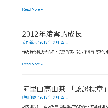
訪
安
Read More »
淩
全
雲
底
產
紋
2012年淩雲的成長
學
讓
交
防
公司新訊
/
2013 年 3 月 12 日
流
偽
精
作為防偽科技整合者，淩雲的宿命就是不斷尋找新的印刷技
優
益
美
2012
Read More »
求
地
年
精
融
淩
合
雲
阿里山高山茶 「認證標章
在
的
產
成
聊聊印刷
/
2013 年 3 月 12 日
品
長
設
記者謝銀仲／專題報導 兩岸簽訂ECFA後，茶葉雖