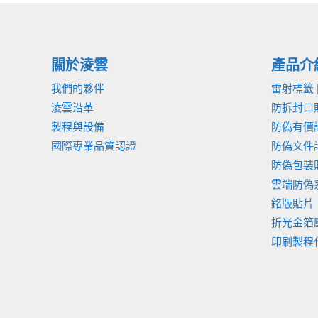
頁
創
造
台
關於淩雲
產品介
灣
我們的夥伴
雷射標籤 
的
淩雲沿革
防拆封口
綠
製程與設備
防偽有價
色
國際專業品質認證
防偽文件
奇
防偽包裝貼
蹟！
雲端防偽
銘版貼片
折光金箔
印刷製程