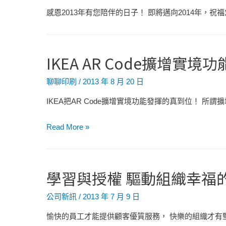
感恩2013年有您陪伴的日子！ 即將邁向2014年，
IKEA AR Code擴增實境功
聊聊印刷
/
2013 年 8 月 20 日
IKEA把AR Code擴增實境功能發揮的真到位！ 所
IKEA
Read More »
AR
Code
擴
學習與授權 驅動組織幸福
增
實
公司新訊
/
2013 年 7 月 9 日
境
愉快的員工才能提供顧客優質服務， 快樂的組織才有
功