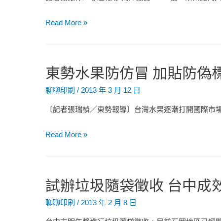
計
阿
Read More »
中
里
山
高
東勢水果防仿冒 加貼防偽
山
茶
聊聊印刷
/
2013 年 3 月 12 日
「認
〔記者張瑞楨／東勢報導〕台灣水果逐漸打開國際市場
證
標
東
Read More »
章」
勢
反
水
攻
果
試辦垃圾隨袋徵收 台中成
冒
防
牌
仿
聊聊印刷
/
2013 年 2 月 8 日
貨
冒