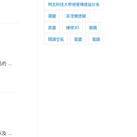
明志科技大學視覺傳達設計系
濺鍍
菲涅爾透鏡
蒸鍍
裸視3D
銀鏡
閱讀空氣
電鍍
電鑄
的 …
及 …