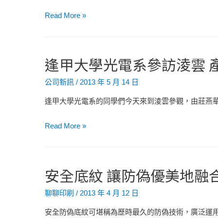
能
學
Read More »
習
與
授
逢甲大學光電系參訪淩雲 
權
驅
公司新訊
/
2013 年 5 月 14 日
動
逢甲大學光電系的同學們今天來到淩雲參觀，由莊燕華
組
織
逢
Read More »
幸
甲
福
大
的
學
安全底紋 讓防偽優美地融
最
光
佳
電
聊聊印刷
/
2013 年 4 月 12 日
處
系
方
安全防偽底紋可堪稱為歷時最久的防偽技術，廣泛運用
參