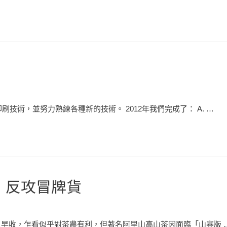
術，並努力熟練各種新的技術。 2012年我們完成了： A. …
」反攻冒牌貨
列入早收，乍看似乎對茶農有利，但著名阿里山高山茶因面臨「山寨版 