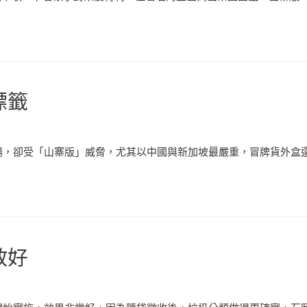
標籤
，卻受「山寨版」威脅，尤其以中國與新加坡最嚴重，冒牌貨外盒還
效好