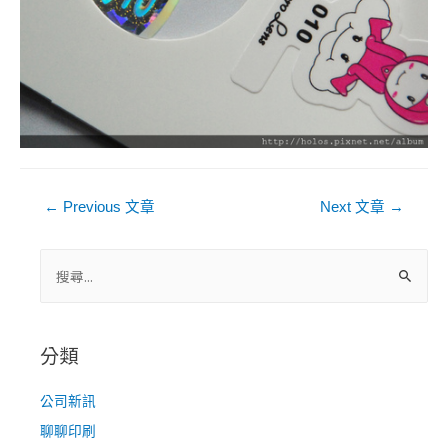
文
←
Previous 文章
Next 文章
→
章
導
搜
尋
覽
關
鍵
分類
字
:
公司新訊
聊聊印刷