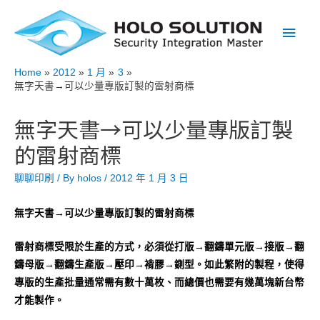
Main
Men
Home
2012
1 月
3
無字天書→可以少量專版訂製的雷射商標
無字天書→可以少量專版訂製
的雷射商標
聊聊印刷
/ By
holos
/
2012 年 1 月 3 日
無字天書→可以少量專版訂製的雷射商標
雷射商標受限於生產的方式，必須從打版→翻鑄單元版→接版→翻
鑄母版→翻鑄生產版→壓印→褙膠→鍘型。如此繁附的製程，使得
專版的生產批量通常需有數十萬枚、而總價也需要有幾萬塊新台幣
才能製作。