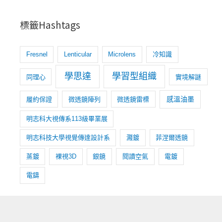
標籤Hashtags
Fresnel
Lenticular
Microlens
冷知識
學思達
學習型組織
同理心
實境解謎
感溫油墨
履約保證
微透鏡陣列
微透鏡雷標
明志科大視傳系113級畢業展
明志科技大學視覺傳達設計系
濺鍍
菲涅爾透鏡
蒸鍍
裸視3D
銀鏡
閱讀空氣
電鍍
電鑄