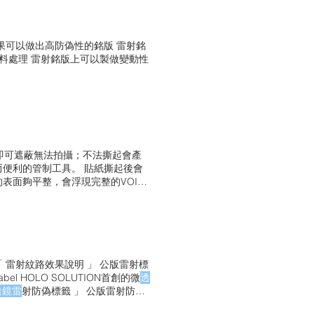
樣的標籤。 26x26mm 字體大
肉眼才容易識別，中文字型建議台北黑體
預留
果可以做出高防偽性的銘版 雷射銘
資料處理 雷射銘版上可以製做變動性
即可遮蔽無法拍攝；不法撕起會產
而便利的管制工具。 貼紙撕起後會
表面夠平整，會浮現完整的VOID
種，有些材質可能會有些微殘膠或
遮光性 有些
鏡頭
管制貼紙遮蔽效果
 手機
鏡頭
通常有做非常輕的離型
，容易產生明顯的破壞痕跡，保全性
雷射紋路效果說明 」 公版雷射標
c Label HOLO SOLUTION首創的微
透
透鏡雷
射防偽標籤 」 公版雷射防偽
不到相同的材料，因此具備良好的保密