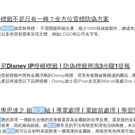
射標籤不是只有一種？全方位雷標防偽方案
微
透鏡防
偽雷射商標： 不需開版即能生產，最少1000張就能製作，總成本
並以多色雷射膜來呈現主體，例如LOGO和公司名字等。
尼Disney IP授權標籤 | 防偽標籤辨識3步驟1提報
的雷射標籤中間有金屬浮雕的Disney商標，背景有複雜線條構成的團花，
產品有接受以下品牌授權：Disney迪士尼/Pixar皮克斯/Marvel漫威/Star W
學思達之 銀
鏡實
驗 | 導電處理 | 電鍍前處理 | 
反
應的原理 一價銀化合物的溶液被還原為金屬銀的化學反應。還原後的金
射效果，因此稱為銀鏡。銀
鏡反
應常見的手法有噴塗和浸泡沈積兩種，本次
 銀
鏡製
程可以在材料表面附著一層薄薄的金屬銀，再噴塗有色烤漆可做