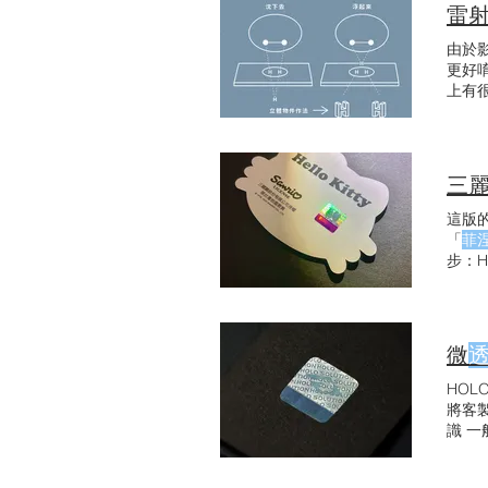
夾角
雷射
透鏡
由於
更好
上有很
種反
片，
伸光
三麗
這版的
「
菲
步：H
刷，
微
HOL
將客
識 
Sign
透鏡