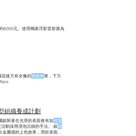
約6000元。使用獨家浮影雷射膜為
團花後方有全像的
透鏡效
果，下方
ars
學習型組織養成計劃
屬銀附著在光滑的表面會有如
鏡面
活動採用浸泡沉積的手法。 銀
鏡
出金屬感的上色效果，用於表面塗