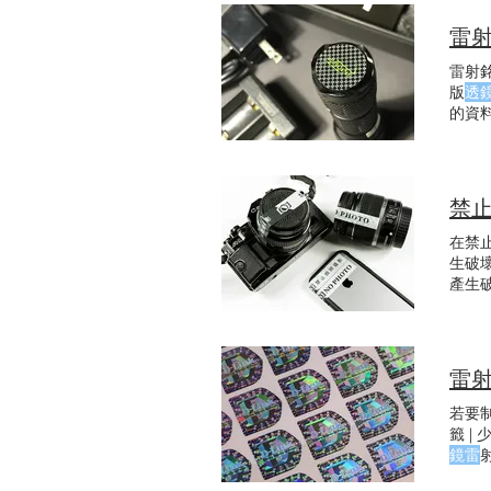
製化資
小：英
雷射
5pt
雷射
版
透
的資
禁止
在禁
生破
產生
OP
破壞
不夠
處理
雷射
更高
若要
籤 |
鏡雷
標籤 