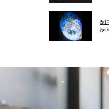
裝的目
塑膠
鍍需
應後
彩色
創玩
資料