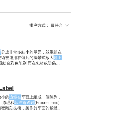
排序方式：
最符合
拆
分成非常多細小的單元，並重組在
技術被運用在薄片的攜帶式放大
鏡上
眼結合彩色印刷 而在包材或防偽標
配印刷的彩色表現，可以讓包裝在架
abel
個微小的
透鏡在
平面上組成一個陣列，
計原理和
菲涅爾透鏡
(Fresnel lens)
精密雕刻技術，製作於平面的載體
好比在荷葉上凝結的水珠，這些小
一般
透鏡
，有放大與景深的效果。
效果，微
透鏡的
排列角度與微縮字的