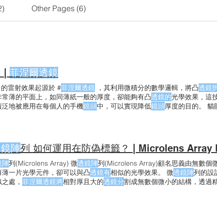
2)
Other Pages (6)
 |
菲涅爾透鏡
 的雷射效果起源於 #
菲涅爾透鏡
，其利用微積分的數學邏輯，將凸
透鏡
非常薄的平面上，如同薄紙一般的厚度，卻能夠有凸
透鏡的
光學效果，這
廣泛地被應用在每個人的手機
鏡頭
中，可以實現降低
鏡頭
厚度的目的。 貓
，通常命名為貓眼或
透鏡效
果，會有非常高的亮度以及圓弧的立體感，搭
得亮眼而有質感。
透鏡陣
列 如何運用在防偽標籤？ | Microlens Array L
鏡陣
列(Microlens Array) 微
透鏡陣
列(Microlens Array)顧名思義由無數
薄薄一片光學元件，卻可以與凸
透鏡有
相似的光學效果。 微
透鏡陣
列的設
似之處，
菲涅爾透鏡將
相對厚且大的
透鏡分
割成無數個微小的結構，透過
而微
透鏡陣
列利用液體表面張力的原理，精密印刷墨滴陣列於載體表面，
凝固以後就像無數個小凸
透鏡一
般，組成的
透鏡陣
列在某些條件下就如同
透鏡陣
列下方印刷等比例的微縮字陣列，可以表現出如同一般
透鏡的
放大