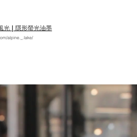
，機殼可能為了輕量化等目的而採用
類
似的製程有 #蒸鍍 與 #濺鍍，蒸
雜但均勻度較銀
鏡來
得好。 銀
鏡反
能會短路。 玩具車的車殼本來是
光 | 隱形螢光油墨
m/alpine._.lake/