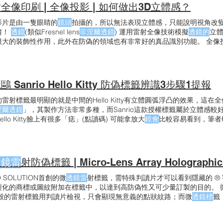
會影響放大的比例。另一方面，放大的影像會隨著觀看視角而移動，放大比
全像印刷 | 全像投影 | 如何做出3D立體感？
陣
列 #Microlens #Lenticular #
菲涅爾透鏡
#Fresnel #微
透鏡雷
標 #裸視3D
影片是由一隻眼睛的
鏡頭
拍攝的，所以無法表現立體感，只能說明視角改
唷！
透鏡
(類似Fresnel lens
菲涅爾透鏡
) 運用雷射全像技術模擬
透鏡的
立
大的裝飾性作用，此外在防偽的領域也有非常好的真品識別功能。 全像投影(3D Ho
射式的投影技術，如下影片中以手機作為投影設備，是一種非常簡單的做
影片中的圖像經過透明片反射到人眼睛中，就像
鏡子
一樣
鏡面
反射的虛像
線行徑的方向，聚焦在
鏡面
的另外一側，大腦會認定物體是在
鏡面
另一側
鷗 Sanrio Hello Kitty 防偽標籤辨識3步驟1提報
雷射標籤最明顯的就是中間的Hello Kitty有立體圓弧浮凸的效果，這
涅爾透鏡
」，其製作方法非常多種，而Sanrio這款授權標籤屬於立體感較
ello Kitty臉上有很多「痣」(點讀碼) 可能拿放大
鏡會
比較容易看到，筆者
需透過專用的點讀筆才能判讀內容，仿冒者無法破解其編碼原則的話，就
透鏡雷
射防偽標籤 | Micro-Lens Array Holographic
O SOLUTION首創的微
透鏡雷
射標籤，需特殊判讀片才可以看到隱藏的 ®
製化的商標或圖紋附加在標籤中，以達到高防偽性又可少量訂製的目的。 
一般的雷射標籤用判讀片檢視，只會顯現無意義的點狀紋路；而微
透鏡標
籤，
)符號。 微
透鏡標
籤的第二道防偽-暗碼 微
透鏡標
籤還隱藏了「暗碼」效果
標
籤的第三道防偽-折光壓紋 「折光壓紋」由複雜而細密的線條構成，除