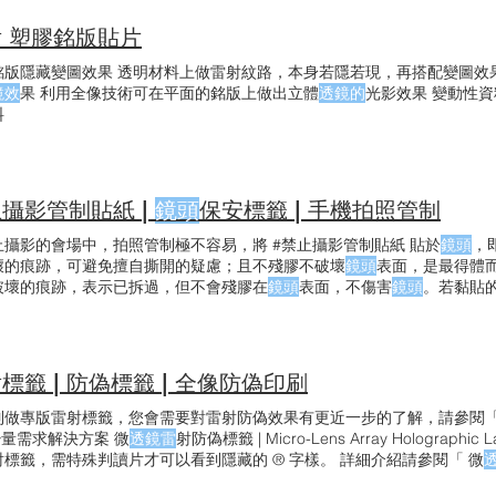
訊，例如Logo、品牌名稱等。因為線條細密而複雜，難以描繪並複製一模一
文字型建議Arial大寫-尺寸可小至1.8pt(0.5mm)，但建議5pt以上
 塑膠銘版貼片
(1.6mm)，源雲明體6pt(2.0mm)以上 預留空間：微
透鏡紋
路判讀的空間需
銘版隱藏變圖效果 透明材料上做雷射紋路，本身若隱若現，再搭配變圖效
鏡效
果 利用全像技術可在平面的銘版上做出立體
透鏡的
光影效果 變動性
料
攝影管制貼紙 |
鏡頭
保安標籤 | 手機拍照管制
止攝影的會場中，拍照管制極不容易，將 #禁止攝影管制貼紙 貼於
鏡頭
，
壞的痕跡，可避免擅自撕開的疑慮；且不殘膠不破壞
鏡頭
表面，是最得體
破壞的痕跡，表示已拆過，但不會殘膠在
鏡頭
表面，不傷害
鏡頭
。若黏貼的
EN字樣。 缺點是破壞效果與殘膠狀況不一，因為
鏡頭
表面材質與規格太多
效果不夠明顯的問題，不過該殘膠都可以很容易用酒精或拭
鏡布
擦除。 高
好，貼上後仍隱約可以看到景物，這也是禁止拍照管制貼紙需留意的細節。
，破壞痕跡容易較不明顯，加長型的好處是會覆蓋到
鏡頭
周圍機殼的區域
標籤 | 防偽標籤 | 全像防偽印刷
。另一方面是加長型可以用於較大的數位或傳統相機
鏡頭
。
制做專版雷射標籤，您會需要對雷射防偽效果有更近一步的了解，請參閱「 
 少量需求解決方案 微
透鏡雷
射防偽標籤 | Micro-Lens Array Holographi
射標籤，需特殊判讀片才可以看到隱藏的 ® 字樣。 詳細介紹請參閱「 微
HOLO SOLUTION的公版雷射標籤都是自行設計、製版，在市面上買