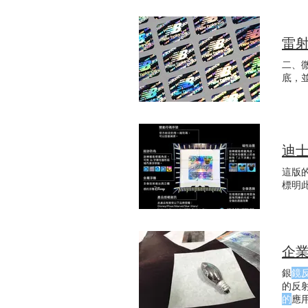
性。
雷
二、
底，
迪士
這版
標明此
企業
銀
鏡
的反
的
應用