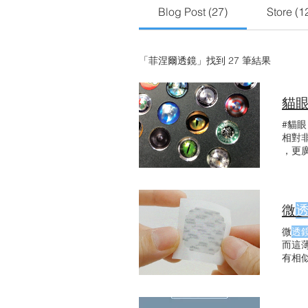
Blog Post (27)
Store (1
「菲涅爾透鏡」找到 27 筆結果
貓眼
#貓眼
相對
，更
籤中
上顯
微
微
透
而這
有相
上。 
墨滴
在微