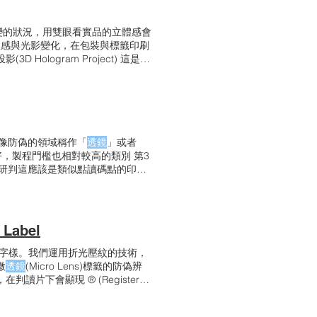
例愈大時，移動的幅度愈大。 #微
變的狀況，用雙眼看實品的立體感會
體感與光影變化，在包裝與標籤印刷
logram Project) 這是一
法，上方放置倒四角錐體的反射透明
產生景深：如下圖所示，人眼會延
的一定深度之中。
在全像防偽的領域稱作「
透鏡
」或者
好，製程門檻也相對較高的類別 第3
研判這應該是類似點讀碼點的印
無法仿冒！
 Label
 字樣。我們運用折光壓紋的技術，
微
透鏡
(Micro Lens)標籤的防偽辨
在判讀片下會顯現 ® (Registered
，透過判讀機會顯示H的字樣。 微
了美觀與防偽作用外，還可以置入客