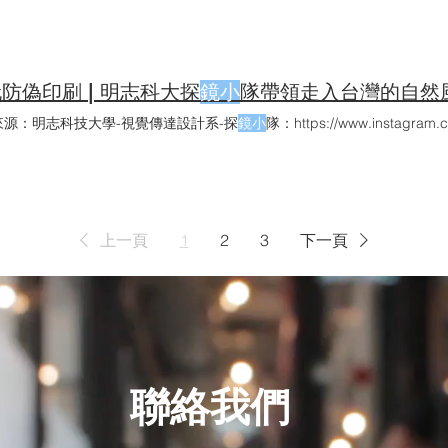
的。 銀
鏡用
於表面塗裝常見於一些玩具、汽配或3C等領域的塑膠製品
殼，而銀
鏡可
以將塑膠機殼塗裝成非常接近金屬機殼的視覺效果。 和銀
鏡
於於真空腔內作業，將金屬絲加熱氣化並凝結於被鍍物上，其設備較為複
的透明燈泡變成銀色的了！很特別的反差感，不過小心不要拿去通電喔！可
印刷的，銀
鏡後
感覺好像毛胚為烤漆的狀況。
防偽印刷 | 明志科大探
鏡小
隊帶領走入台灣的自然風
來源：明志科技大學-視覺傳達設計系-探
鏡小
隊：https://www.instagram.co
上一頁
1
2
3
下一頁
聯絡我們