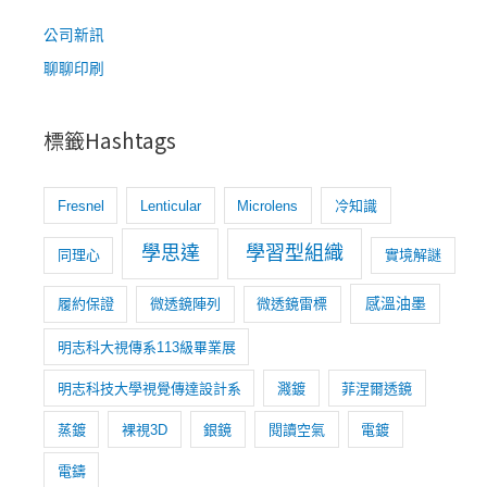
字
實
:
公司新訊
作
聊聊印刷
|
學
習
標籤Hashtags
型
組
織
Fresnel
Lenticular
Microlens
冷知識
養
學思達
學習型組織
同理心
實境解謎
成
計
感溫油墨
履約保證
微透鏡陣列
微透鏡雷標
劃
明志科大視傳系113級畢業展
明志科技大學視覺傳達設計系
濺鍍
菲涅爾透鏡
蒸鍍
裸視3D
銀鏡
閱讀空氣
電鍍
電鑄