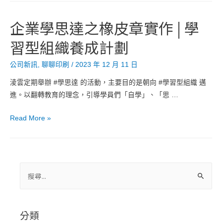
是
防
企業學思達之橡皮章實作 | 學
偽？
習型組織養成計劃
公司新訊
,
聊聊印刷
/
2023 年 12 月 11 日
淩雲定期舉辦 #學思達 的活動，主要目的是朝向 #學習型組織 邁
進。以翻轉教育的理念，引導學員們「自學」、「思 …
企
Read More »
業
學
思
達
搜
之
尋
橡
關
皮
鍵
分類
章