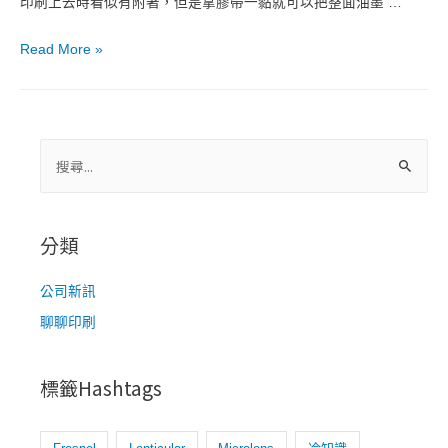
印刷上去時看似有附著，但是拿膠帶一黏就可以把整面油墨 …
印
Read More »
刷
附
著
不
搜
良
尋
怎
關
麼
鍵
分類
辦？
字
架
:
公司新訊
橋
聊聊印刷
劑
|
表
標籤Hashtags
面
處