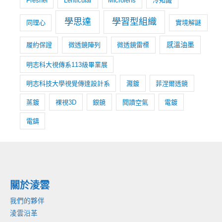
理
Fresnel
Lenticular
Microlens
冷知識
劑
學思達
學習型組織
同理心
實境解謎
|
Primer
感溫油墨
履約保證
微透鏡陣列
微透鏡雷標
|
改
明志科大視傳系113級畢業展
質
明志科技大學視覺傳達設計系
濺鍍
菲涅爾透鏡
劑
蒸鍍
裸視3D
銀鏡
閱讀空氣
電鍍
電鑄
關於淩雲
我們的夥伴
淩雲沿革