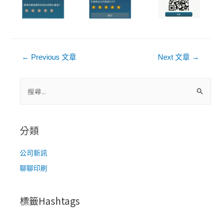
文
←
Previous 文章
Next 文章
→
章
導
搜
尋
覽
關
鍵
分類
字
:
公司新訊
聊聊印刷
標籤Hashtags