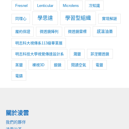
Fresnel
Lenticular
Microlens
冷知識
學思達
學習型組織
同理心
實境解謎
感溫油墨
履約保證
微透鏡陣列
微透鏡雷標
明志科大視傳系113級畢業展
明志科技大學視覺傳達設計系
濺鍍
菲涅爾透鏡
蒸鍍
裸視3D
銀鏡
閱讀空氣
電鍍
電鑄
關於淩雲
我們的夥伴