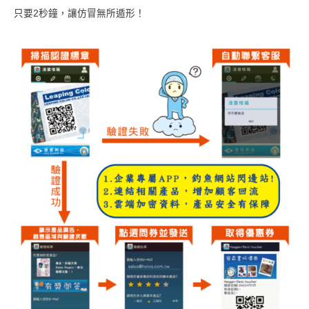
只要2秒鐘，讓仿冒無所遁形！