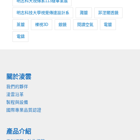
明志科大視傳系113級畢業展
明志科技大學視覺傳達設計系
濺鍍
菲涅爾透鏡
蒸鍍
裸視3D
銀鏡
閱讀空氣
電鍍
電鑄
關於淩雲
我們的夥伴
淩雲沿革
製程與設備
國際專業品質認證
產品介紹