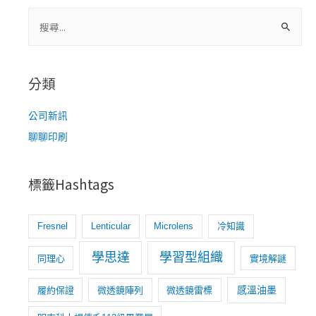
章
導
搜
尋
覽
關
鍵
分類
字
:
公司新訊
聊聊印刷
標籤Hashtags
Fresnel
Lenticular
Microlens
冷知識
學思達
學習型組織
同理心
實境解謎
感溫油墨
履約保證
微透鏡陣列
微透鏡雷標