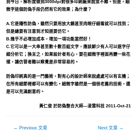
到今日，解析度做到3000dpi對很多印刷廠來說並不難。但是，細
微字這個防偽手段仍然有它的效果；為什麼？
A.它是隱性防偽，雖然只要用放大鏡甚至肉眼仔細看就可以找到；
但是總要有注意到才知道要仿它。
B.幾乎不必增加成本，增加一項功能當然好！
C.它可以是一大串甚至數十數百組文字，應該鮮少有人可以逐字仔
細分析它；換言之，如果設計者有心，要在細微字裡面再變一些花
樣，讓仿冒者難以察覺是非常容易的。
防偽印刷真的是一門藝術，對有心的設計師來說處處可以有玄機；
在所有細節裡都可以有變化。細微字雖然是一個很老舊的技術，還
是可以充滿創意的。
黃仁俊 於防偽整合大師—淩雲科技 2011-Oct-21
文
←
Previous 文章
Next 文章
→